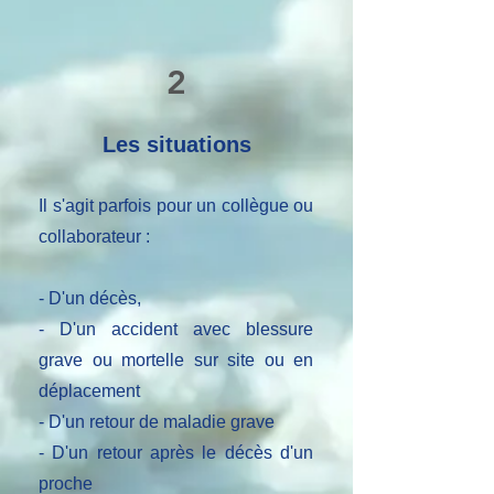
2
Les situations
Il s'agit parfois pour un collègue ou
collaborateur :
- D'un décès,
- D'un accident avec blessure
grave ou mortelle sur site ou en
déplacement
- D'un retour de maladie grave
- D'un retour après le décès d'un
proche