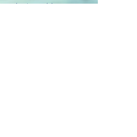
prévention post-évènement ;
- Des rencontres individuelles pour
celles et ceux qui le souhaite pour
être à leur écoute, les soutenir ou
les orienter vers un
accompagnement adapté à court
ou moyen terme.
Mentions légales
Stéphanie Le
© 2019 by
Louët, psychologue du travail,
Tout droits
réservés. Created by Wix.com