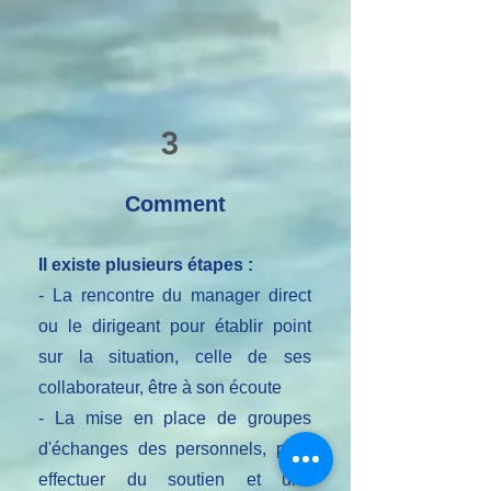
3
Comment
Il existe plusieurs étapes :
- La rencontre du manager direct
ou le dirigeant pour établir point
sur la situation, celle de ses
collaborateur, être à son écoute
- La mise en place de groupes
d'échanges des personnels, pour
effectuer du soutien et une