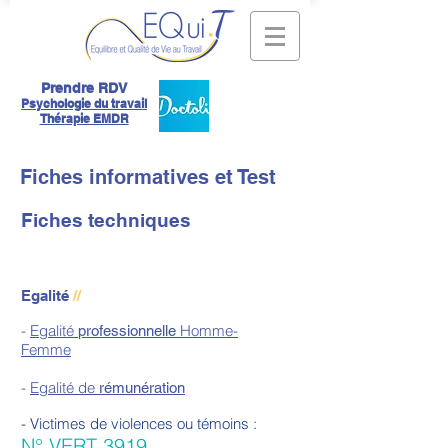
Prendre RDV
Psychologie du travail
Thérapie EMDR
Fiches informatives et Test
Fiches techniques
Egalité
//
-
Egalité
Homme-
professionnelle
Femme
-
Egalité de
rémunération
- Victimes de violences ou témoins :
N° VERT 3919